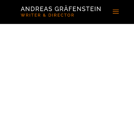
PASSWORTGESCHÜTZ
Um dieses geschützten
Beitrag anzusehen, unten
das Passwort eingeben.:
Dieser Inhalt ist
passwortgeschützt. Um ihn
anschauen zu können,
schreiben Sie bitte eine
Mail an mail[at]andreas-
graefenstein.com um das