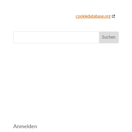
Telefonnummer: x
Diese Cookie-Richtlinie wurde mit
cookiedatabase.org
am 9. November 2020 synchronisiert.
NEUESTE KOMMENTARE
ARCHIV
KATEGORIEN
Keine Kategorien
META
Anmelden