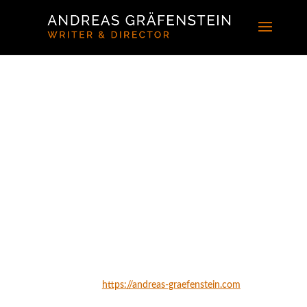
COOKIE-RICHTLINIE
(EU)
Diese Cookie-Richtlinie wurde zuletzt am 9. November 2020
aktualisiert und gilt für Bürger und Einwohner mit ständigem
Wohnsitz im Europäischen Wirtschaftsraum und der Schweiz.
1. Einführung
Unsere Website,
https://andreas-graefenstein.com
(im