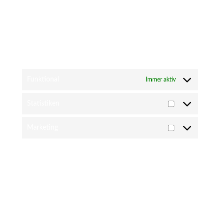
nicht richtig funktioniert.
7.1 Verwalte deine
Einwilligungseinstellungen
Funktional
Immer aktiv
Statistiken
Statistiken
Marketing
Marketing
8. Aktivierung/Deaktivierung und
Löschen von Cookies
Du kannst deinen Internetbrowser verwenden um
automatisch oder manuell Cookies zu löschen. Du kannst
außerdem spezifizieren ob spezielle Cookies nicht platziert