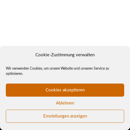
ARCHIV
KATEGORIEN
Keine Kategorien
META
Cookie-Zustimmung verwalten
Anmelden
Wir verwenden Cookies, um unsere Website und unseren Service zu
Eintrags-Feed
optimieren.
Kommentar-Feed
Cookies akzeptieren
WordPress.org
Ablehnen
Einstellungen anzeigen